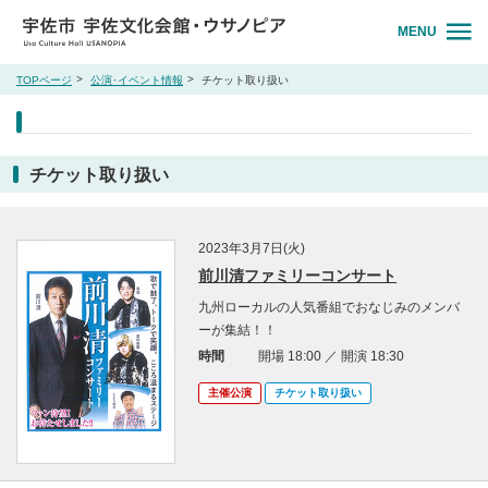
MENU
TOPページ
公演･イベント情報
チケット取り扱い
チケット取り扱い
2023年3月7日(火)
前川清ファミリーコンサート
九州ローカルの人気番組でおなじみのメンバ
ーが集結！！
時間
開場 18:00 ／ 開演 18:30
主催公演
チケット取り扱い