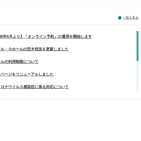
一覧を見る
和8年9月より】「オンライン予約」の運用を開始します
ール・小ホールの空き状況を更新しました
ールの利用制限について
ムページをリニューアルしました
コロナウイルス感染症に係る対応について
モグラフィーカメラの貸出について
場所変更のお知らせ・お願い
SL化のお知らせ
ボランティア募集中